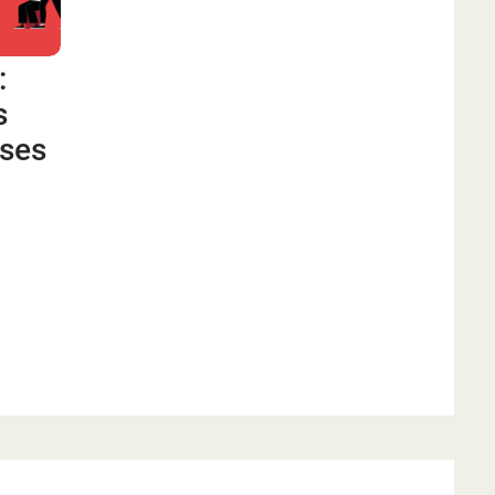
:
s
sses