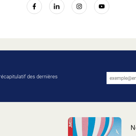
récapitulatif des dernières
N