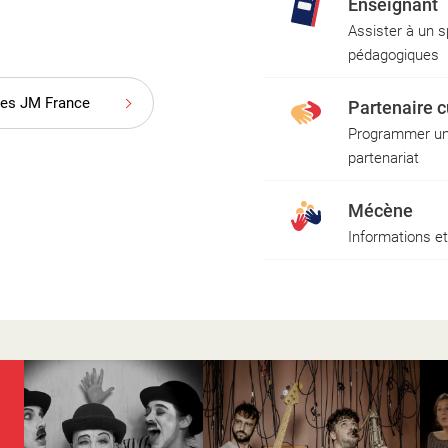
Enseignant
Assister à un s
pédagogiques
CONTACTER LES JM
les JM France
Partenaire c
Activité territoriale, infos 
Programmer un 
partenariat
Mécène
Informations e