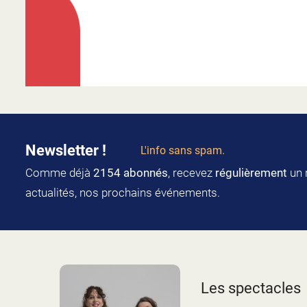
Newsletter !
L'info sans spam.
Comme déjà
2154 abonnés
, recevez
régulièrement
un 
actualités, nos prochains événements.
Les spectacles