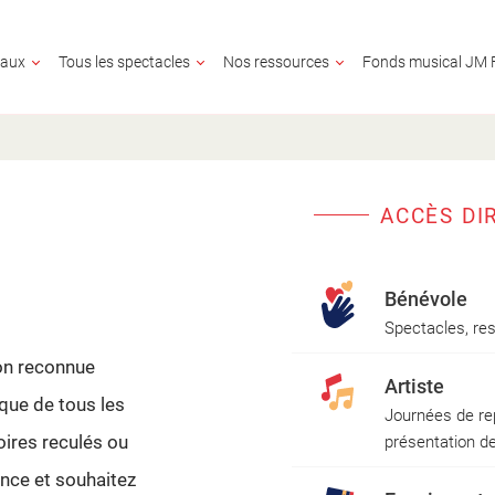
caux
Tous les spectacles
Nos ressources
Fonds musical JM 
ACCÈS DI
BÉNÉVOLE
ARTISTE
ENSEIGNANT
PARTENAIRE CUL
MÉCÈNE
Bénévole
Spectacles, res
ion reconnue
Artiste
ique de tous les
Journées de rep
toires reculés ou
présentation de
nce et souhaitez