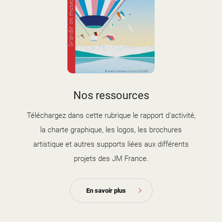
couverture brochure artistique
Nos ressources
2025-2026.jpg
Téléchargez dans cette rubrique le rapport d'activité,
la charte graphique, les logos, les brochures
artistique et autres supports liées aux différents
projets des JM France.
En savoir plus