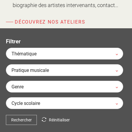
d'information
biographie des artistes intervenants, contact…
Les Étincelles
Présentation
Ressources des spectacles
DÉCOUVREZ NOS ATELIERS
Actualités
Livrets pédagogiques
Réalisations
Filtrer
Ressources adhérents
Thématique
Pratique musicale
Genre
Cycle scolaire