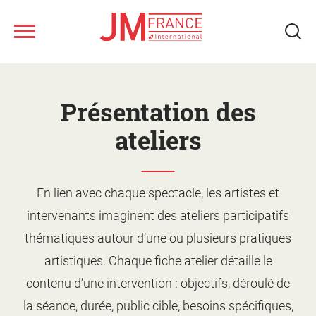
Aller
au
contenu
principal
Nous connaître
Présentation des
Ateliers musicaux
ateliers
Tous les spectacles
Nos ressources
En lien avec chaque spectacle, les artistes et
Qui sommes-nous ?
intervenants imaginent des ateliers participatifs
Notre réseau
Fonds musical JM France
Monter un projet d'action
thématiques autour d’une ou plusieurs pratiques
culturelle
Le jeune public
artistiques. Chaque fiche atelier détaille le
Le calendrier
Présentation des ateliers
contenu d’une intervention : objectifs, déroulé de
Les artistes
Les spectacles
la séance, durée, public cible, besoins spécifiques,
Supports de promotion et