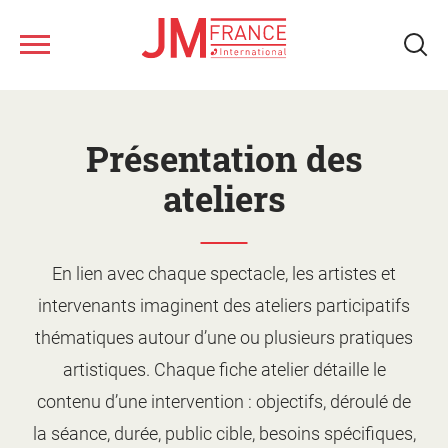
Aller
au
contenu
principal
Nous connaître
Présentation des
Ateliers musicaux
ateliers
Tous les spectacles
Nos ressources
En lien avec chaque spectacle, les artistes et
Qui sommes-nous ?
intervenants imaginent des ateliers participatifs
Notre réseau
Fonds musical JM France
Monter un projet d'action
thématiques autour d’une ou plusieurs pratiques
culturelle
Le jeune public
artistiques. Chaque fiche atelier détaille le
Le calendrier
Présentation des ateliers
contenu d’une intervention : objectifs, déroulé de
Les artistes
Les spectacles
la séance, durée, public cible, besoins spécifiques,
Supports de promotion et