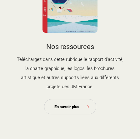
couverture brochure artistique
Nos ressources
2025-2026.jpg
Téléchargez dans cette rubrique le rapport d'activité,
la charte graphique, les logos, les brochures
artistique et autres supports liées aux différents
projets des JM France.
En savoir plus