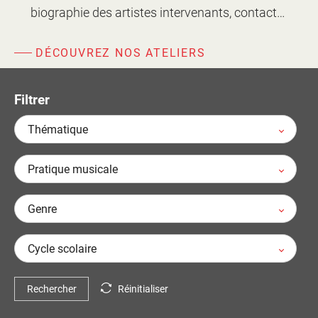
d'information
biographie des artistes intervenants, contact…
Les Étincelles
Présentation
Ressources des spectacles
DÉCOUVREZ NOS ATELIERS
Actualités
Livrets pédagogiques
Réalisations
Filtrer
Ressources adhérents
Thématique
Pratique musicale
Genre
Cycle scolaire