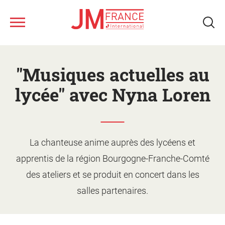
Nous connaître
Aller
au
"Musiques actuelles au
contenu
Ateliers musicaux
principal
lycée" avec Nyna Loren
Tous les spectacles
Nos ressources
Qui sommes-nous ?
La chanteuse anime auprès des lycéens et
apprentis de la région Bourgogne-Franche-Comté
Notre réseau
Fonds musical JM France
Monter un projet d'action
des ateliers et se produit en concert dans les
culturelle
Le jeune public
salles partenaires.
Le calendrier
Présentation des ateliers
Les artistes
Les spectacles
Supports de promotion et