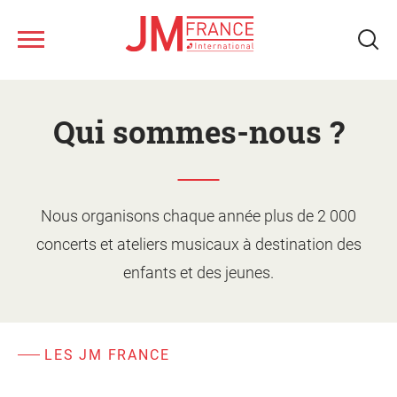
Nous connaître
Aller
au
Qui sommes-nous ?
contenu
Ateliers musicaux
principal
Tous les spectacles
Nous organisons chaque année plus de 2 000
Nos ressources
Qui sommes-nous ?
concerts et ateliers musicaux à destination des
enfants et des jeunes.
Notre réseau
Fonds musical JM France
Monter un projet d'action
culturelle
Le jeune public
Le calendrier
Présentation des ateliers
LES JM FRANCE
Les artistes
Les spectacles
Supports de promotion et