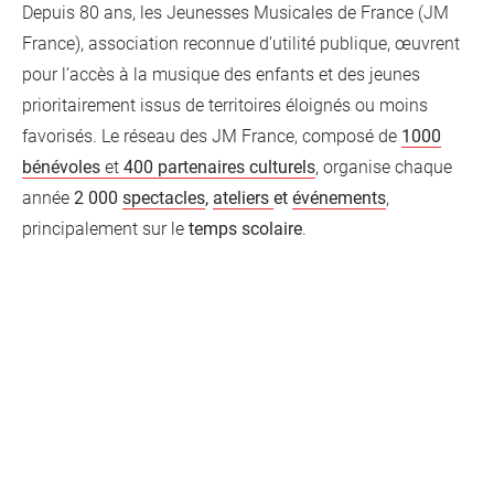
Depuis 80 ans, les Jeunesses Musicales de France (JM
d'information
Les Étincelles
France), association reconnue d’utilité publique, œuvrent
Présentation
Ressources des spectacles
pour l’accès à la musique des enfants et des jeunes
Actualités
prioritairement issus de territoires éloignés ou moins
Livrets pédagogiques
favorisés. Le réseau des JM France, composé de
1000
Réalisations
Ressources adhérents
bénévoles
et
400 partenaires culturels
, organise chaque
année
2 000
spectacles
,
ateliers
et
événements
,
principalement sur le
temps scolaire
.