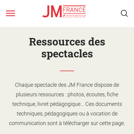
Aller
Nous connaître
au
Ressources des
contenu
principal
Ateliers musicaux
spectacles
Tous les spectacles
Nos ressources
Qui sommes-nous ?
Chaque spectacle des JM France dispose de
plusieurs ressources : photos, écoutes, fiche
Notre réseau
Fonds musical JM France
Monter un projet d'action
technique, livret pédagogique... Ces documents
culturelle
Le jeune public
techniques, pédagogiques ou à vocation de
Le calendrier
Présentation des ateliers
Les artistes
communication sont à télécharger sur cette page.
Les spectacles
Supports de promotion et