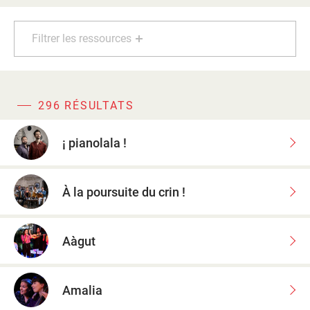
d'information
Les Étincelles
Présentation
Filtrer les ressources
Ressources des spectacles
Actualités
Livrets pédagogiques
Réalisations
Ressources adhérents
296 RÉSULTATS
¡ pianolala !
À la poursuite du crin !
Aàgut
Amalia