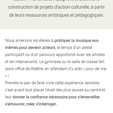
d'information
Les Étincelles
construction de projets d’action culturelle, à partir
Présentation
Ressources des spectacles
de leurs ressources artistiques et pédagogiques.
Actualités
Livrets pédagogiques
Réalisations
Ressources adhérents
Nous amenons les élèves à
pratiquer la musique eux-
mêmes pour devenir acteurs
,
le temps d’un atelier
participatif ou d’un parcours approfondi
avec les artistes
et les intervenants. Le gymnase ou la salle de classe fait
alors office de théâtre, en attendant d’y aller « pour de vrai
» !
Prendre le pari de faire vivre cette expérience sensible,
c’est avant tout placer l’éveil des plus jeunes au centre et
leur
donner la confiance nécessaire pour s’émerveiller,
s’émouvoir, créer, s’interroger…