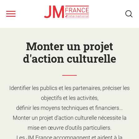
Nous connaître
Aller
au
Monter un projet
contenu
Ateliers musicaux
principal
d'action culturelle
Tous les spectacles
Nos ressources
Qui sommes-nous ?
Identifier les publics et les partenaires, préciser les
objectifs et les activités,
Notre réseau
Fonds musical JM France
Monter un projet d'action
définir les moyens techniques et financiers…
culturelle
Le jeune public
Monter un projet d’action culturelle nécessite la
Le calendrier
Présentation des ateliers
Les artistes
mise en œuvre d’outils particuliers.
Les spectacles
Supports de promotion et
Les JM France accompagnent et aident à la