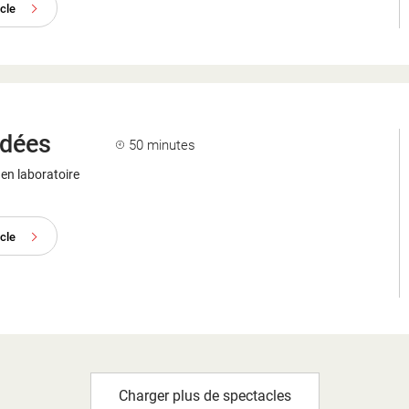
acle
rdées
50 minutes
en laboratoire
acle
Charger plus de spectacles