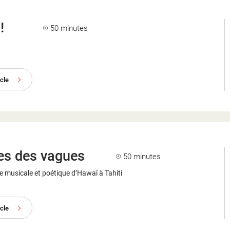
!
50 minutes
acle
es des vagues
50 minutes
 musicale et poétique d’Hawaï à Tahiti
acle