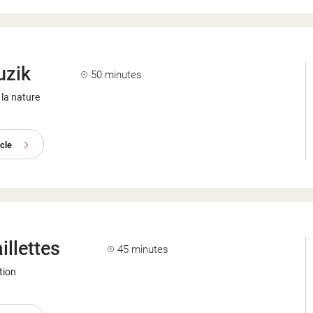
zik
50 minutes
 la nature
acle
illettes
45 minutes
tion