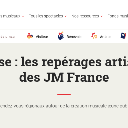
ers musicaux
Tous les spectacles
Nos ressources
Fonds musi
Visiteur
Bénévole
Artiste
ÈS DIRECT
e : les repérages art
des JM France
UR
OLE
E
GNANT
AIRE CULTUREL
E
CONTACTE
rendez-vous régionaux autour de la création musicale jeune publ
25 ?
M France ?
z en savoir plus ?
lic ?
Activité territo
e ?
?
ion ?
s ?