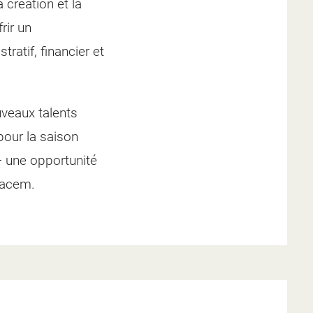
 création et la
rir un
ratif, financier et
uveaux talents
pour la saison
– une opportunité
Sacem.