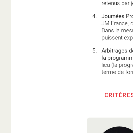
retenus par 
Journées Pr
JM France, d
Dans la mesu
puissent expr
Arbitrages dé
la programm
lieu (la pro
terme de for
CRITÈRE