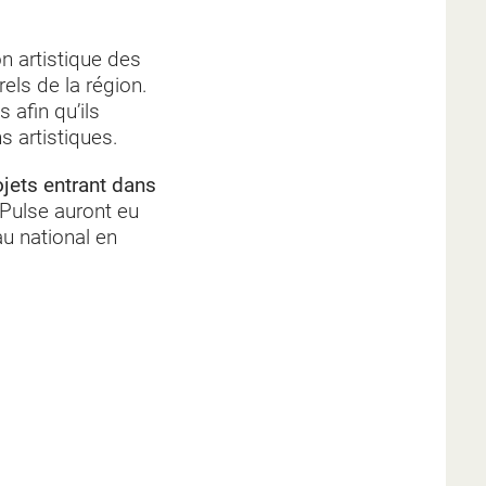
on artistique des
els de la région.
 afin qu’ils
s artistiques.
ojets entrant dans
oPulse auront eu
au national en