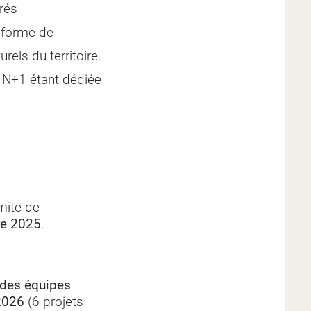
rés
 forme de
rels du territoire.
e N+1 étant dédiée
mite de
re 2025
.
 des équipes
 2026
(6 projets