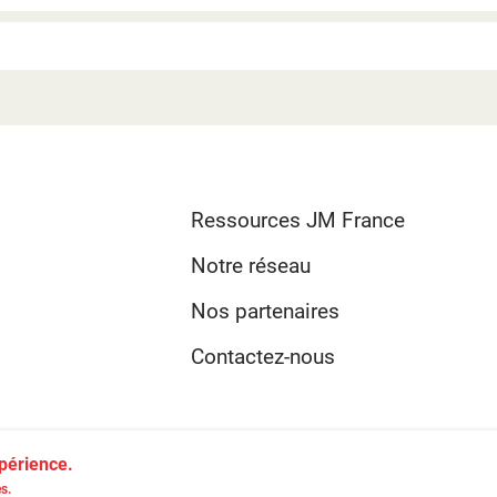
Ressources JM France
Notre réseau
Nos partenaires
Contactez-nous
xpérience.
-
JM France ©2026
Crédits
Mentions légales
s.