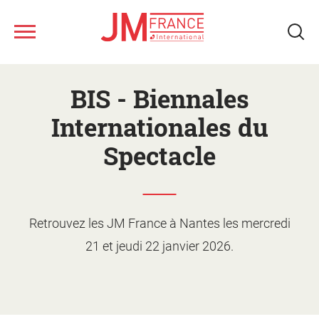
Aller
Nous connaître
au
BIS - Biennales
contenu
principal
Ateliers musicaux
Internationales du
Spectacle
Tous les spectacles
Nos ressources
Qui sommes-nous ?
Retrouvez les JM France à Nantes les mercredi
Notre réseau
Fonds musical JM France
Monter un projet d'action
21 et jeudi 22 janvier 2026.
culturelle
Le jeune public
Le calendrier
Présentation des ateliers
Les artistes
Les spectacles
Supports de promotion et