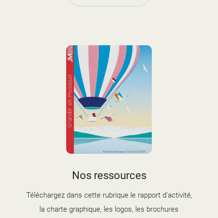
couverture brochure artistique
Nos ressources
2025-2026.jpg
Téléchargez dans cette rubrique le rapport d'activité,
la charte graphique, les logos, les brochures