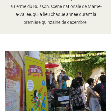
d'information
la Ferme du Buisson, scène nationale de Marne-
Les Étincelles
Présentation
Ressources des spectacles
la-Vallée, qui a lieu chaque année durant la
première quinzaine de décembre.
Actualités
Livrets pédagogiques
Réalisations
Ressources adhérents