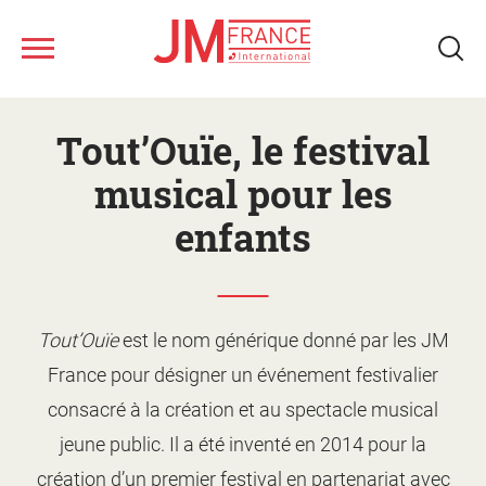
Aller
Nous connaître
au
Tout’Ouïe, le festival
contenu
principal
Ateliers musicaux
musical pour les
enfants
Tous les spectacles
Nos ressources
Qui sommes-nous ?
Tout’Ouïe
est le nom générique donné par les JM
Notre réseau
Fonds musical JM France
Monter un projet d'action
France pour désigner un événement festivalier
culturelle
Le jeune public
consacré à la création et au spectacle musical
Le calendrier
Présentation des ateliers
Les artistes
jeune public. Il a été inventé en 2014 pour la
Les spectacles
création d’un premier festival en partenariat avec
Supports de promotion et