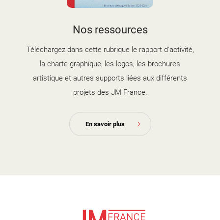
couverture brochure artistique
Nos ressources
2025-2026.jpg
Téléchargez dans cette rubrique le rapport d'activité,
la charte graphique, les logos, les brochures
artistique et autres supports liées aux différents
projets des JM France.
En savoir plus