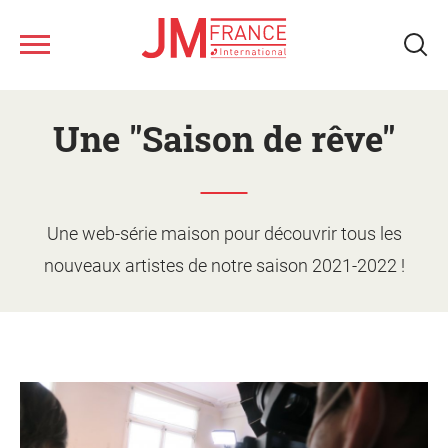
Aller
Nous connaître
au
Une "Saison de rêve"
contenu
principal
Ateliers musicaux
Tous les spectacles
Une web-série maison pour découvrir tous les
nouveaux artistes de notre saison 2021-2022 !
Nos ressources
Qui sommes-nous ?
Notre réseau
Fonds musical JM France
Monter un projet d'action
culturelle
Le jeune public
Le calendrier
Présentation des ateliers
Les artistes
Les spectacles
Supports de promotion et