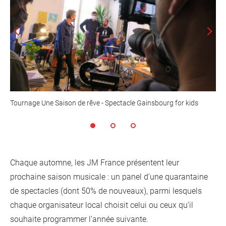
d'information
Les Étincelles
Présentation
Ressources des spectacles
Actualités
Livrets pédagogiques
Réalisations
Ressources adhérents
Tournage Une Saison de rêve - Spectacle Gainsbourg for kids
Chaque automne, les JM France présentent leur
prochaine saison musicale : un panel d’une quarantaine
de spectacles (dont 50% de nouveaux), parmi lesquels
chaque organisateur local choisit celui ou ceux qu’il
souhaite programmer l’année suivante.