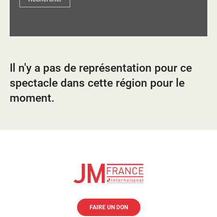
d'information
Les Étincelles
Présentation
Ressources des spectacles
Actualités
Livrets pédagogiques
Il n'y a pas de représentation pour ce
Réalisations
Ressources adhérents
spectacle dans cette région pour le
moment.
FAIRE UN DON