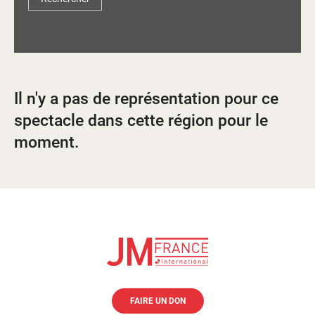
d'information
Les Étincelles
Présentation
Ressources des spectacles
Actualités
Livrets pédagogiques
Il n'y a pas de représentation pour ce
Réalisations
Ressources adhérents
spectacle dans cette région pour le
moment.
FAIRE UN DON