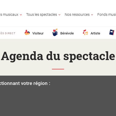
ers musicaux
Tous les spectacles
Nos ressources
Fonds musi
Visiteur
Bénévole
Artiste
ÈS DIRECT
Agenda du spectacle
UR
OLE
E
GNANT
AIRE CULTUREL
E
ctionnant votre région :
CONTACTE
25 ?
M France ?
z en savoir plus ?
lic ?
Activité territo
e ?
?
ion ?
s ?