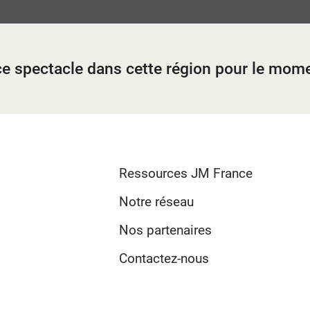
e ?
e ?
 élèves ?
t ?
ion ?
?
?
 ?
 ce spectacle dans cette région pour le mom
Ressources JM France
Notre réseau
Nos partenaires
Contactez-nous