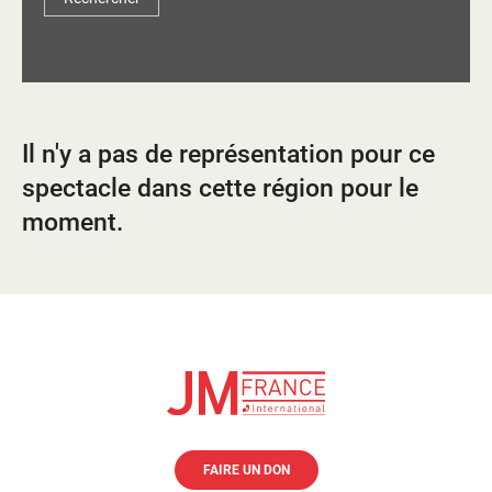
d'information
Les Étincelles
Présentation
Ressources des spectacles
Actualités
Livrets pédagogiques
Il n'y a pas de représentation pour ce
Réalisations
Ressources adhérents
spectacle dans cette région pour le
moment.
FAIRE UN DON