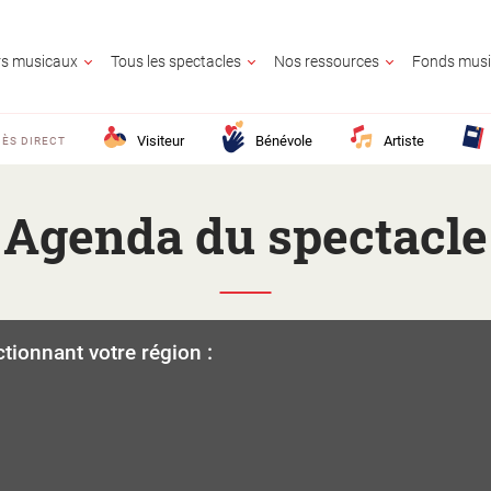
ers musicaux
Tous les spectacles
Nos ressources
Fonds musi
Visiteur
Bénévole
Artiste
ÈS DIRECT
Agenda du spectacle
UR
OLE
E
GNANT
AIRE CULTUREL
E
ctionnant votre région :
CONTACTE
25 ?
M France ?
z en savoir plus ?
lic ?
Activité territo
e ?
?
ion ?
s ?