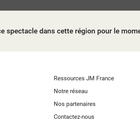
e ?
e ?
 élèves ?
t ?
ion ?
?
?
 ?
 ce spectacle dans cette région pour le mom
Ressources JM France
Notre réseau
Nos partenaires
Contactez-nous