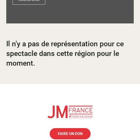
d'information
Les Étincelles
Présentation
Ressources des spectacles
Actualités
Livrets pédagogiques
Il n'y a pas de représentation pour ce
Réalisations
Ressources adhérents
spectacle dans cette région pour le
moment.
FAIRE UN DON