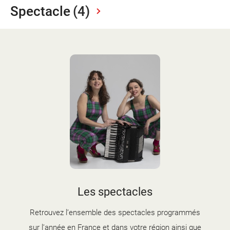
d'information
Spectacle
(4)
Les Étincelles
Présentation
Ressources des spectacles
Actualités
Livrets pédagogiques
Réalisations
Ressources adhérents
Les spectacles
Retrouvez l’ensemble des spectacles programmés
sur l’année en France et dans votre région ainsi que