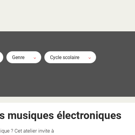
e ?
e ?
 élèves ?
t ?
ion ?
?
?
 ?
Genre
Cycle scolaire
es musiques électroniques
e ? Cet atelier invite à