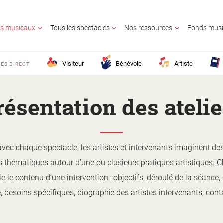
ers musicaux
Tous les spectacles
Nos ressources
Fonds musi
Visiteur
Bénévole
Artiste
ÈS DIRECT
résentation des atelie
UR
OLE
E
GNANT
AIRE CULTUREL
E
avec chaque spectacle, les artistes et intervenants imaginent des
fs thématiques autour d’une ou plusieurs pratiques artistiques. 
CONTACTE
lle le contenu d’une intervention : objectifs, déroulé de la séance,
25 ?
M France ?
z en savoir plus ?
lic ?
Activité territo
e, besoins spécifiques, biographie des artistes intervenants, con
e ?
?
ion ?
s ?