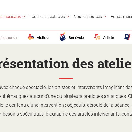
ers musicaux
Tous les spectacles
Nos ressources
Fonds musi
Visiteur
Bénévole
Artiste
ÈS DIRECT
résentation des atelie
UR
OLE
E
GNANT
AIRE CULTUREL
E
avec chaque spectacle, les artistes et intervenants imaginent des
fs thématiques autour d’une ou plusieurs pratiques artistiques. 
CONTACTE
lle le contenu d’une intervention : objectifs, déroulé de la séance,
25 ?
M France ?
z en savoir plus ?
lic ?
Activité territo
e, besoins spécifiques, biographie des artistes intervenants, con
e ?
?
ion ?
s ?