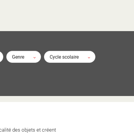
e ?
e ?
 élèves ?
t ?
ion ?
?
?
 ?
Genre
Cycle scolaire
calité des objets et créent