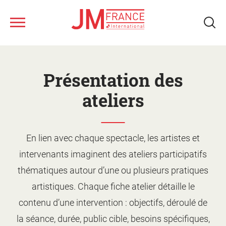
Aller
au
contenu
principal
Nous connaître
Présentation des
Ateliers musicaux
ateliers
Tous les spectacles
Nos ressources
En lien avec chaque spectacle, les artistes et
Qui sommes-nous ?
intervenants imaginent des ateliers participatifs
Notre réseau
Fonds musical JM France
Monter un projet d'action
thématiques autour d’une ou plusieurs pratiques
culturelle
Le jeune public
artistiques. Chaque fiche atelier détaille le
Le calendrier
Présentation des ateliers
contenu d’une intervention : objectifs, déroulé de
Les artistes
Les spectacles
la séance, durée, public cible, besoins spécifiques,
Supports de promotion et