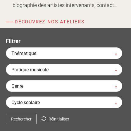
d'information
biographie des artistes intervenants, contact…
Les Étincelles
Présentation
Ressources des spectacles
DÉCOUVREZ NOS ATELIERS
Actualités
Livrets pédagogiques
Réalisations
Filtrer
Ressources adhérents
Thématique
Pratique musicale
Genre
Cycle scolaire