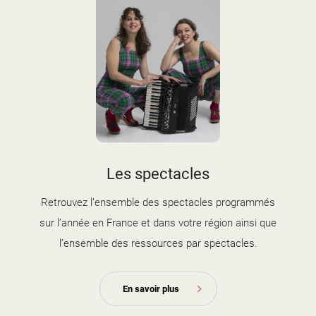
d'information
Les Étincelles
Présentation
Ressources des spectacles
Actualités
Livrets pédagogiques
Réalisations
Ressources adhérents
Les spectacles
Retrouvez l’ensemble des spectacles programmés
sur l’année en France et dans votre région ainsi que
l’ensemble des ressources par spectacles.
En savoir plus