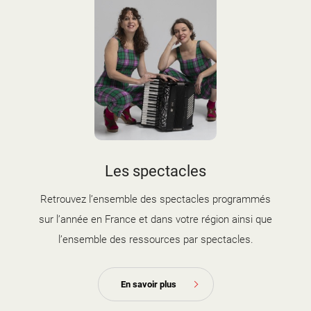
d'information
Les Étincelles
Présentation
Ressources des spectacles
Actualités
Livrets pédagogiques
Réalisations
Ressources adhérents
Les spectacles
Retrouvez l’ensemble des spectacles programmés
sur l’année en France et dans votre région ainsi que
l’ensemble des ressources par spectacles.
En savoir plus