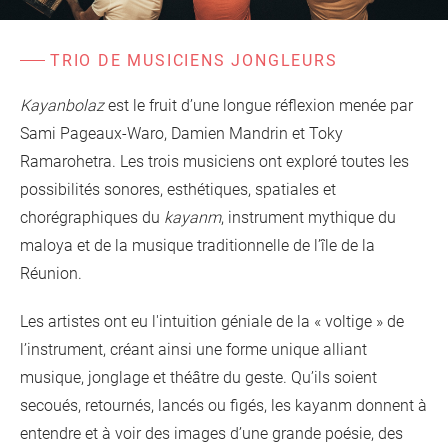
d'information
Les Étincelles
Présentation
Ressources des spectacles
TRIO DE MUSICIENS JONGLEURS
Actualités
Livrets pédagogiques
Kayanbolaz
est le fruit d’une longue réflexion menée par
Sami Pageaux-Waro, Damien Mandrin et
Toky
Réalisations
Ressources adhérents
Ramarohetra
. Les trois musiciens ont exploré toutes les
possibilités sonores, esthétiques, spatiales et
chorégraphiques du
kayanm
, instrument mythique du
maloya et de la musique traditionnelle de l’île de la
Réunion.
Les artistes ont eu l'intuition géniale de la « voltige » de
l’instrument, créant ainsi une forme unique alliant
musique, jonglage et théâtre du geste. Qu’ils soient
secoués, retournés, lancés ou figés, les kayanm donnent à
entendre et à voir des images d’une grande poésie, des