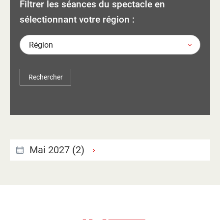
Filtrer les séances du spectacle en
d'information
Les Étincelles
sélectionnant votre région :
Présentation
Ressources des spectacles
Région
Actualités
Livrets pédagogiques
Réalisations
Ressources adhérents
Mai 2027
(2)