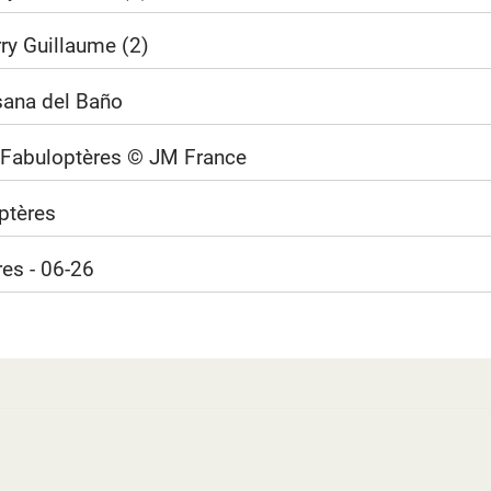
rry Guillaume (2)
usana del Baño
s Fabuloptères © JM France
optères
res - 06-26