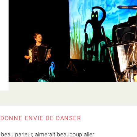
e ?
e ?
 élèves ?
t ?
ion ?
?
?
 ?
I DONNE ENVIE DE DANSER
t beau parleur, aimerait beaucoup aller