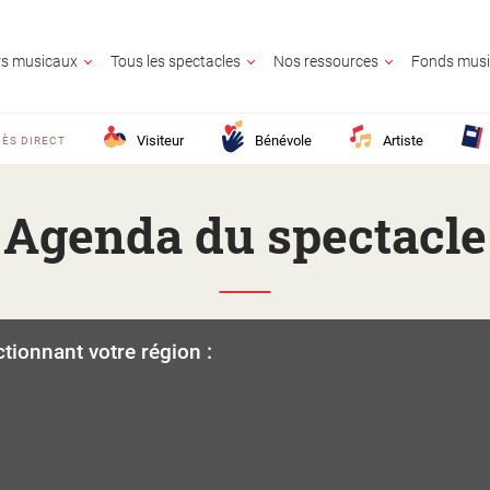
ers musicaux
Tous les spectacles
Nos ressources
Fonds musi
Visiteur
Bénévole
Artiste
ÈS DIRECT
Agenda du spectacle
UR
OLE
E
GNANT
AIRE CULTUREL
E
ctionnant votre région :
CONTACTE
25 ?
M France ?
z en savoir plus ?
lic ?
Activité territo
e ?
?
ion ?
s ?