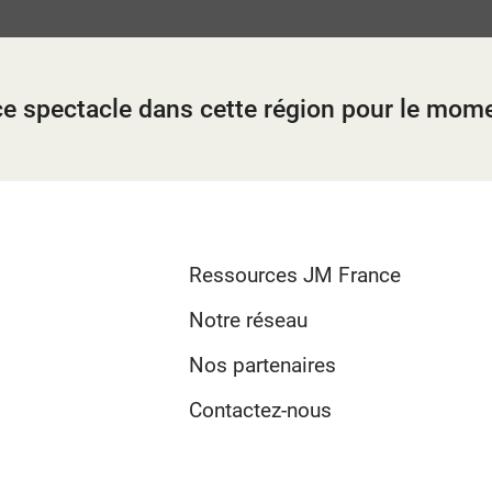
e ?
e ?
 élèves ?
t ?
ion ?
?
?
 ?
 ce spectacle dans cette région pour le mom
Ressources JM France
Notre réseau
Nos partenaires
Contactez-nous