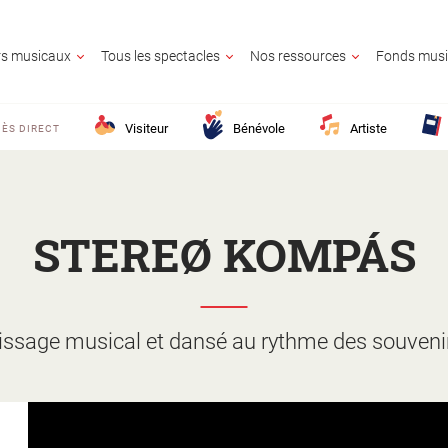
ers musicaux
Tous les spectacles
Nos ressources
Fonds musi
Visiteur
Bénévole
Artiste
ÈS DIRECT
STEREØ KOMPÁS
UR
OLE
E
GNANT
AIRE CULTUREL
E
CONTACTE
issage musical et dansé au rythme des souveni
25 ?
M France ?
z en savoir plus ?
lic ?
Activité territo
e ?
?
ion ?
s ?