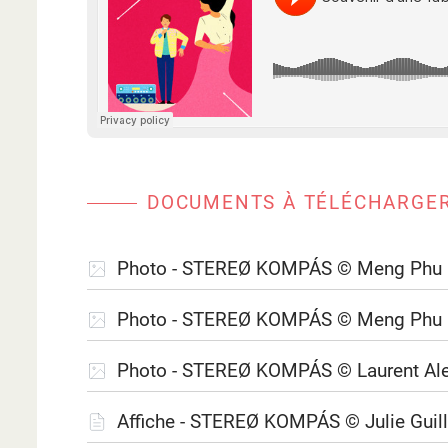
DOCUMENTS À TÉLÉCHARGE
Photo - STEREØ KOMPÁS © Meng Phu 
Photo - STEREØ KOMPÁS © Meng Phu 
Photo - STEREØ KOMPÁS © Laurent Al
Affiche - STEREØ KOMPÁS © Julie Guil