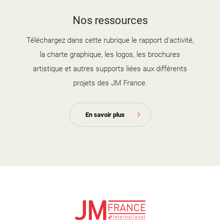
couverture brochure artistique
Nos ressources
2025-2026.jpg
Téléchargez dans cette rubrique le rapport d'activité,
la charte graphique, les logos, les brochures
artistique et autres supports liées aux différents
projets des JM France.
En savoir plus