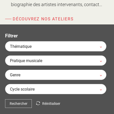
d'information
biographie des artistes intervenants, contact…
Les Étincelles
Présentation
Ressources des spectacles
DÉCOUVREZ NOS ATELIERS
Actualités
Livrets pédagogiques
Réalisations
Filtrer
Ressources adhérents
Thématique
Pratique musicale
Genre
Cycle scolaire