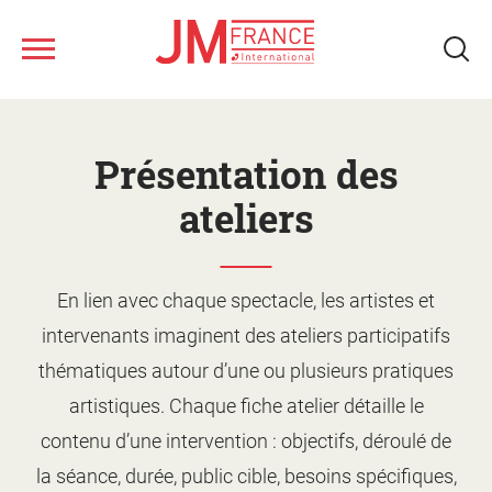
Aller
au
contenu
principal
Nous connaître
Présentation des
Ateliers musicaux
ateliers
Tous les spectacles
Nos ressources
En lien avec chaque spectacle, les artistes et
Qui sommes-nous ?
intervenants imaginent des ateliers participatifs
Notre réseau
Fonds musical JM France
Monter un projet d'action
thématiques autour d’une ou plusieurs pratiques
culturelle
Le jeune public
artistiques. Chaque fiche atelier détaille le
Le calendrier
Présentation des ateliers
contenu d’une intervention : objectifs, déroulé de
Les artistes
Les spectacles
la séance, durée, public cible, besoins spécifiques,
Supports de promotion et