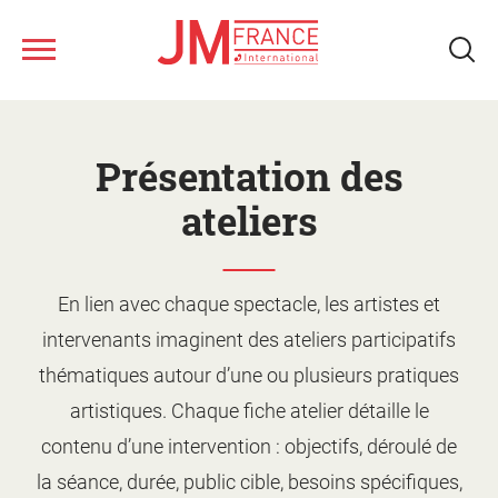
Aller
au
contenu
principal
Nous connaître
Présentation des
Ateliers musicaux
ateliers
Tous les spectacles
Nos ressources
En lien avec chaque spectacle, les artistes et
Qui sommes-nous ?
intervenants imaginent des ateliers participatifs
Notre réseau
Fonds musical JM France
Monter un projet d'action
thématiques autour d’une ou plusieurs pratiques
culturelle
Le jeune public
artistiques. Chaque fiche atelier détaille le
Le calendrier
Présentation des ateliers
contenu d’une intervention : objectifs, déroulé de
Les artistes
Les spectacles
la séance, durée, public cible, besoins spécifiques,
Supports de promotion et