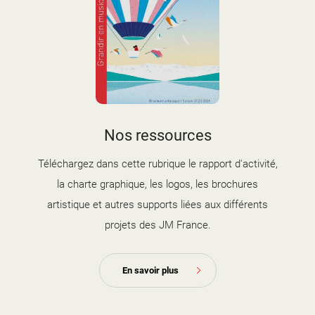
couverture brochure artistique
Nos ressources
2025-2026.jpg
Téléchargez dans cette rubrique le rapport d'activité,
la charte graphique, les logos, les brochures
artistique et autres supports liées aux différents
projets des JM France.
En savoir plus