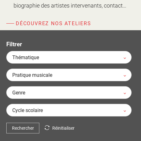
d'information
biographie des artistes intervenants, contact…
Les Étincelles
Présentation
Ressources des spectacles
DÉCOUVREZ NOS ATELIERS
Actualités
Livrets pédagogiques
Réalisations
Filtrer
Ressources adhérents
Thématique
Pratique musicale
Genre
Cycle scolaire