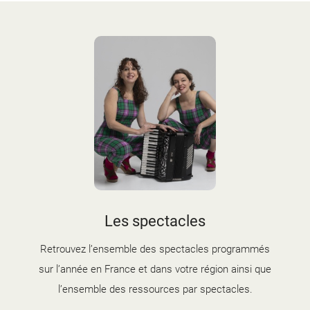
d'information
Les Étincelles
Présentation
Ressources des spectacles
Actualités
Livrets pédagogiques
Réalisations
Ressources adhérents
Les spectacles
Retrouvez l’ensemble des spectacles programmés
sur l’année en France et dans votre région ainsi que
l’ensemble des ressources par spectacles.