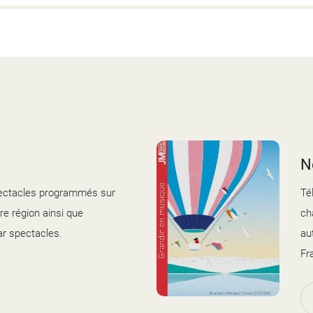
e ?
e ?
 élèves ?
t ?
ion ?
?
?
 ?
N
pectacles programmés sur
Té
re région ainsi que
ch
r spectacles.
au
Fr
couverture brochure