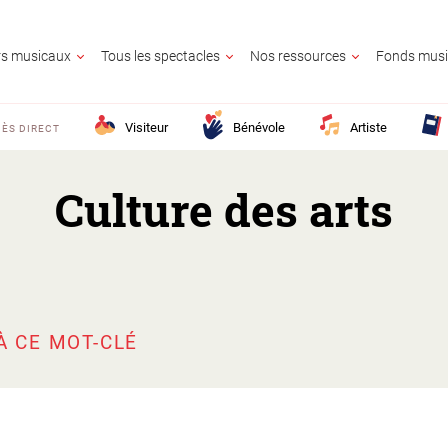
ers musicaux
Tous les spectacles
Nos ressources
Fonds musi
Visiteur
Bénévole
Artiste
ÈS DIRECT
Culture des arts
UR
OLE
E
GNANT
AIRE CULTUREL
E
CONTACTE
À CE MOT-CLÉ
25 ?
M France ?
z en savoir plus ?
lic ?
Activité territo
e ?
?
ion ?
s ?