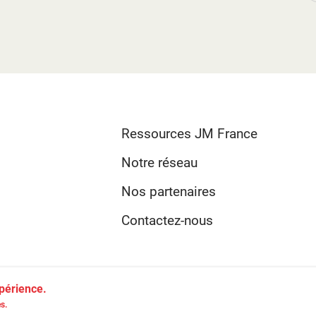
artistique 2025-2026.jpg
Ressources JM France
Notre réseau
Nos partenaires
Contactez-nous
xpérience.
-
JM France ©2026
Crédits
Mentions légales
s.