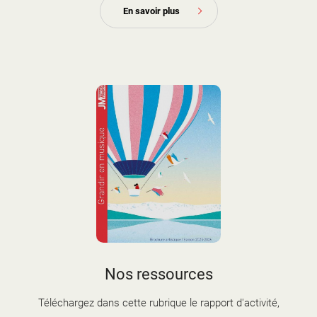
En savoir plus
couverture brochure artistique
Nos ressources
2025-2026.jpg
Téléchargez dans cette rubrique le rapport d'activité,