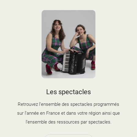
d'information
Les Étincelles
Présentation
Ressources des spectacles
Actualités
Livrets pédagogiques
Réalisations
Ressources adhérents
Les spectacles
Retrouvez l’ensemble des spectacles programmés
sur l’année en France et dans votre région ainsi que
l’ensemble des ressources par spectacles.