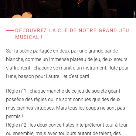
d'information
Les Étincelles
Présentation
Ressources des spectacles
Actualités
Livrets pédagogiques
DÉCOUVREZ LA CLÉ DE NOTRE GRAND JEU
MUSICAL !
Réalisations
Ressources adhérents
Sur la scène partagée en deux par une grande bande
blanche, comme un immense plateau de jeu, deux sœurs
s’affrontent : chacune se munit d’un instrument, flûte pour
l’une, basson pour l’autre… et c’est parti !
Règle n°1 : chaque manche de ce jeu de société géant
possède des règles qui ne sont connues que des deux
musiciennes virtuoses. Mais tous les coups ne sont pas
permis !
Règle n°2 : les deux concertistes interprèteront tour à tour
ou ensemble, mais avec toujours autant de talent, des