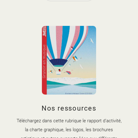
couverture brochure artistique
Nos ressources
2025-2026.jpg
Téléchargez dans cette rubrique le rapport d'activité,
la charte graphique, les logos, les brochures