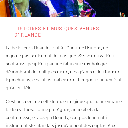
d'information
Les Étincelles
Présentation
Ressources des spectacles
Actualités
Livrets pédagogiques
HISTOIRES ET MUSIQUES VENUES
D’IRLANDE
Réalisations
Ressources adhérents
La belle terre d’Irlande, tout à l’Ouest de l’Europe, ne
regorge pas seulement de musique. Ses vertes vallées
sont aussi peuplées par une fabuleuse mythologie,
dénombrant de multiples dieux, des géants et les fameux
leprechauns, ces lutins malicieux et bougons qui n’en font
qu’à leur tête.
C’est au coeur de cette Irlande magique que nous entraîne
le duo virtuose formé par Agnès, au récit et à la
contrebasse, et Joseph Doherty, compositeur multi-
instrumentiste, irlandais jusqu’au bout des ongles. Aux