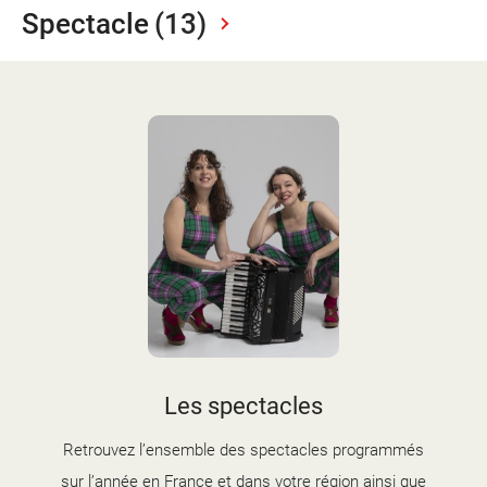
d'information
Spectacle
(13)
Les Étincelles
Présentation
Ressources des spectacles
Actualités
Livrets pédagogiques
Réalisations
Ressources adhérents
Les spectacles
Retrouvez l’ensemble des spectacles programmés
sur l’année en France et dans votre région ainsi que