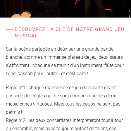
d'information
Les Étincelles
Présentation
Ressources des spectacles
Actualités
Livrets pédagogiques
DÉCOUVREZ LA CLÉ DE NOTRE GRAND JEU
MUSICAL !
Réalisations
Ressources adhérents
Sur la scène partagée en deux par une grande bande
blanche, comme un immense plateau de jeu, deux sœurs
s’affrontent : chacune se munit d’un instrument, flûte pour
l’une, basson pour l’autre… et c’est parti !
Règle n°1 : chaque manche de ce jeu de société géant
possède des règles qui ne sont connues que des deux
musiciennes virtuoses. Mais tous les coups ne sont pas
permis !
Règle n°2 : les deux concertistes interprèteront tour à tour
ou ensemble, mais avec toujours autant de talent, des