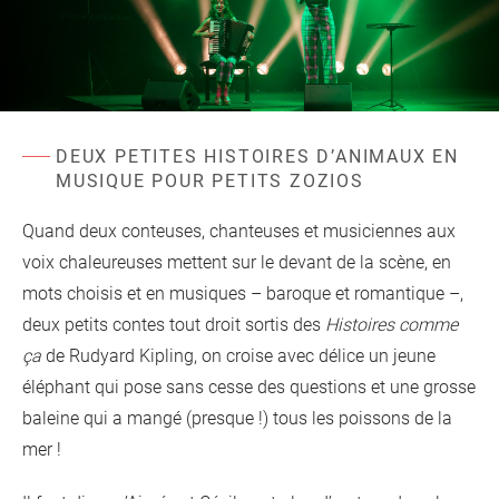
d'information
Les Étincelles
Présentation
Ressources des spectacles
Actualités
Livrets pédagogiques
Réalisations
DEUX PETITES HISTOIRES D’ANIMAUX EN
Ressources adhérents
MUSIQUE POUR PETITS ZOZIOS
Quand deux conteuses, chanteuses et musiciennes aux
voix chaleureuses mettent sur le devant de la scène, en
mots choisis et en musiques – baroque et romantique –,
deux petits contes tout droit sortis des
Histoires comme
ça
de Rudyard Kipling, on croise avec délice un jeune
éléphant qui pose sans cesse des questions et une grosse
baleine qui a mangé (presque !) tous les poissons de la
mer !