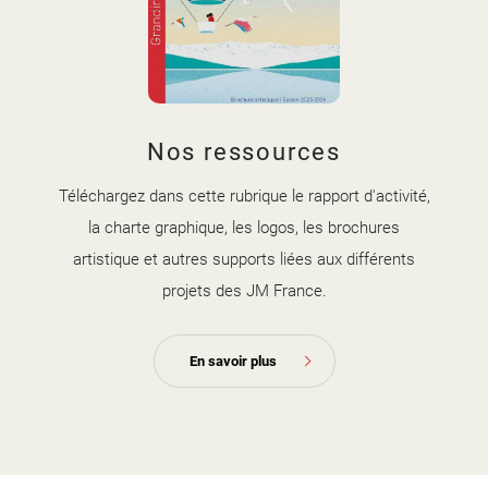
couverture brochure artistique
Nos ressources
2025-2026.jpg
Téléchargez dans cette rubrique le rapport d'activité,
la charte graphique, les logos, les brochures
artistique et autres supports liées aux différents
projets des JM France.
En savoir plus