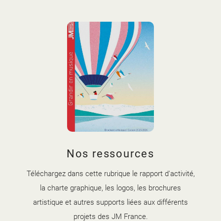
couverture brochure artistique
Nos ressources
2025-2026.jpg
Téléchargez dans cette rubrique le rapport d'activité,
la charte graphique, les logos, les brochures
artistique et autres supports liées aux différents
projets des JM France.