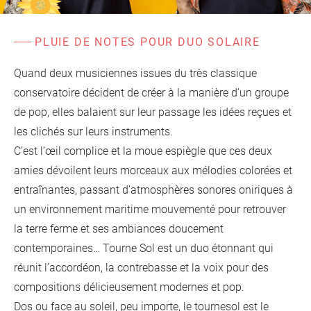
d'information
Les Étincelles
Présentation
Ressources des spectacles
PLUIE DE NOTES POUR DUO SOLAIRE
Actualités
Livrets pédagogiques
Quand deux musiciennes issues du très classique
conservatoire décident de créer à la manière d’un groupe
Réalisations
Ressources adhérents
de pop, elles balaient sur leur passage les idées reçues et
les clichés sur leurs instruments.
C’est l’œil complice et la moue espiègle que ces deux
amies dévoilent leurs morceaux aux mélodies colorées et
entraînantes, passant d’atmosphères sonores oniriques à
un environnement maritime mouvementé pour retrouver
la terre ferme et ses ambiances doucement
contemporaines… Tourne Sol est un duo étonnant qui
réunit l’accordéon, la contrebasse et la voix pour des
compositions délicieusement modernes et pop.
Dos ou face au soleil, peu importe, le tournesol est le