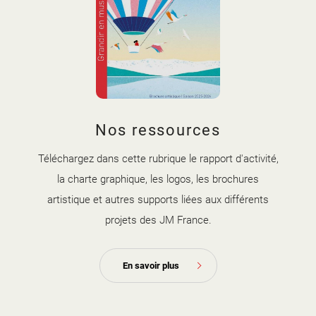
couverture brochure artistique
Nos ressources
2025-2026.jpg
Téléchargez dans cette rubrique le rapport d'activité,
la charte graphique, les logos, les brochures
artistique et autres supports liées aux différents
projets des JM France.
En savoir plus