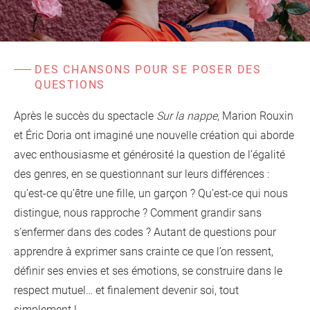
d'information
Les Étincelles
Présentation
Ressources des spectacles
Actualités
Livrets pédagogiques
DES CHANSONS POUR SE POSER DES
QUESTIONS
Réalisations
Ressources adhérents
Après le succès du spectacle
Sur la nappe
, Marion Rouxin
et Éric Doria ont imaginé une nouvelle création qui aborde
avec enthousiasme et générosité la question de l’égalité
des genres, en se questionnant sur leurs différences :
qu’est-ce qu’être une fille, un garçon ? Qu’est‐ce qui nous
distingue, nous rapproche ? Comment grandir sans
s’enfermer dans des codes ? Autant de questions pour
apprendre à exprimer sans crainte ce que l’on ressent,
définir ses envies et ses émotions, se construire dans le
respect mutuel… et finalement devenir soi, tout
simplement !