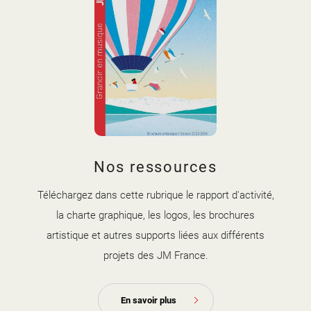
couverture brochure artistique
Nos ressources
2025-2026.jpg
Téléchargez dans cette rubrique le rapport d'activité,
la charte graphique, les logos, les brochures
artistique et autres supports liées aux différents
projets des JM France.
En savoir plus