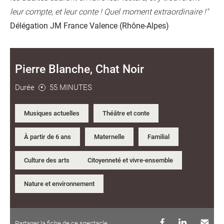
leur compte, et leur conte ! Quel moment extraordinaire !"
Délégation JM France Valence (Rhône-Alpes)
Pierre Blanche, Chat Noir
Durée
55 MINUTES
Musiques actuelles
Théâtre et conte
À partir de 6 ans
Maternelle
Familial
Culture des arts
Citoyenneté et vivre-ensemble
Nature et environnement
Partager la fiche de ce spectacle