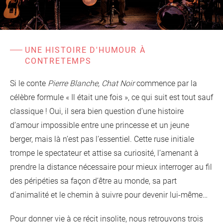
d'information
Les Étincelles
Présentation
Ressources des spectacles
Actualités
Livrets pédagogiques
UNE HISTOIRE D'HUMOUR À
CONTRETEMPS
Réalisations
Ressources adhérents
Si le conte
Pierre Blanche, Chat Noir
commence par la
célèbre formule « Il était une fois », ce qui suit est tout sauf
classique ! Oui, il sera bien question d’une histoire
d’amour impossible entre une princesse et un jeune
berger, mais là n’est pas l’essentiel. Cette ruse initiale
trompe le spectateur et attise sa curiosité, l’amenant à
prendre la distance nécessaire pour mieux interroger au fil
des péripéties sa façon d’être au monde, sa part
d’animalité et le chemin à suivre pour devenir lui-même…
Pour donner vie à ce récit insolite, nous retrouvons trois