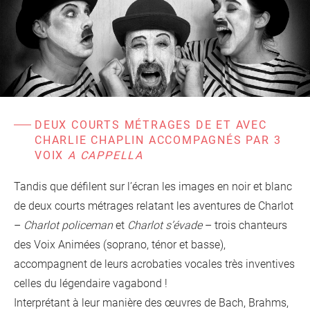
d'information
Les Étincelles
Présentation
Ressources des spectacles
Actualités
Livrets pédagogiques
Réalisations
Ressources adhérents
DEUX COURTS MÉTRAGES DE ET AVEC
CHARLIE CHAPLIN ACCOMPAGNÉS PAR 3
VOIX
A CAPPELLA
Tandis que défilent sur l’écran les images en noir et blanc
de deux courts métrages relatant les aventures de Charlot
–
Charlot policeman
et
Charlot s’évade
– trois chanteurs
des Voix Animées (soprano, ténor et basse),
accompagnent de leurs acrobaties vocales très inventives
celles du légendaire vagabond !
Interprétant à leur manière des
œuvres
de Bach, Brahms,