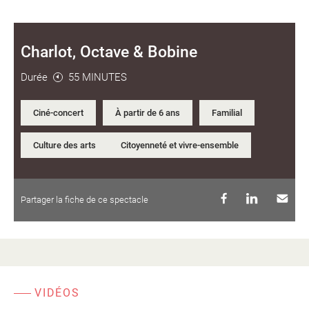
Charlot, Octave & Bobine
Durée
55 MINUTES
Ciné-concert
À partir de 6 ans
Familial
Culture des arts
Citoyenneté et vivre-ensemble
Partager la fiche de ce spectacle
VIDÉOS