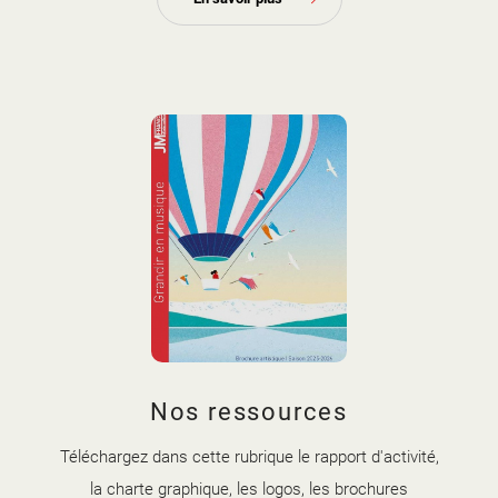
couverture brochure artistique
Nos ressources
2025-2026.jpg
Téléchargez dans cette rubrique le rapport d'activité,
la charte graphique, les logos, les brochures