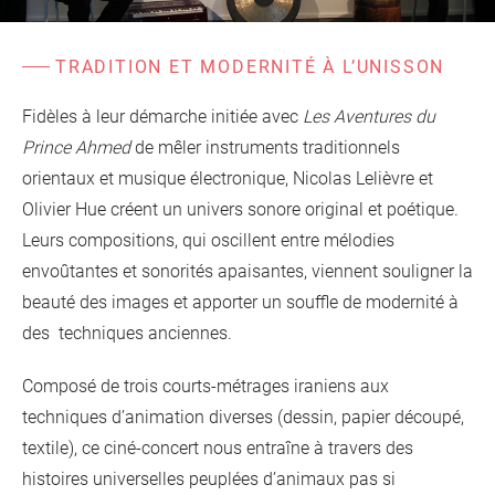
d'information
Les Étincelles
Présentation
Ressources des spectacles
TRADITION ET MODERNITÉ À L’UNISSON
Actualités
Livrets pédagogiques
Fidèles à leur démarche initiée avec
Les Aventures du
Prince Ahmed
de mêler instruments traditionnels
Réalisations
Ressources adhérents
orientaux et musique électronique, Nicolas Lelièvre et
Olivier Hue créent un univers sonore original et poétique.
Leurs compositions, qui oscillent entre mélodies
envoûtantes et sonorités apaisantes, viennent souligner la
beauté des images et apporter un souffle de modernité à
des techniques anciennes.
Composé de trois courts-métrages iraniens aux
techniques d’animation diverses (dessin, papier découpé,
textile), ce ciné-concert nous entraîne à travers des
histoires universelles peuplées d’animaux pas si