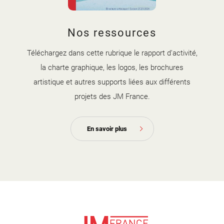
couverture brochure artistique
Nos ressources
2025-2026.jpg
Téléchargez dans cette rubrique le rapport d'activité,
la charte graphique, les logos, les brochures
artistique et autres supports liées aux différents
projets des JM France.
En savoir plus