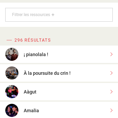
d'information
Les Étincelles
Présentation
Filtrer les ressources
Ressources des spectacles
Actualités
Livrets pédagogiques
Réalisations
Ressources adhérents
296 RÉSULTATS
¡ pianolala !
À la poursuite du crin !
Aàgut
Amalia