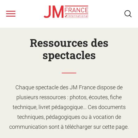
Aller
Nous connaître
au
Ressources des
contenu
principal
Ateliers musicaux
spectacles
Tous les spectacles
Nos ressources
Qui sommes-nous ?
Chaque spectacle des JM France dispose de
plusieurs ressources : photos, écoutes, fiche
Notre réseau
Fonds musical JM France
Monter un projet d'action
technique, livret pédagogique... Ces documents
culturelle
Le jeune public
techniques, pédagogiques ou à vocation de
Le calendrier
Présentation des ateliers
Les artistes
communication sont à télécharger sur cette page.
Les spectacles
Supports de promotion et